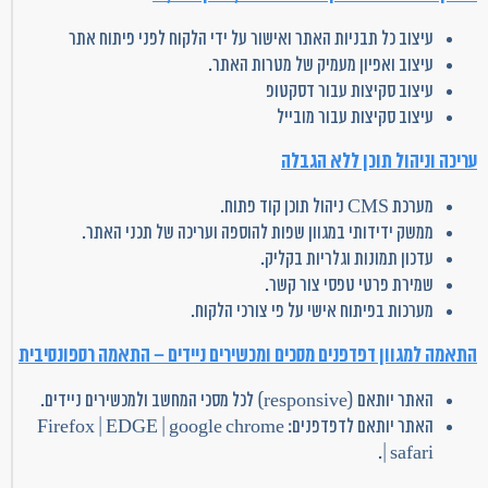
עיצוב כל תבניות האתר ואישור על ידי הלקוח לפני פיתוח אתר
עיצוב ואפיון מעמיק של מטרות האתר.
עיצוב סקיצות עבור דסקטופ
עיצוב סקיצות עבור מובייל
עריכה וניהול תוכן ללא הגבלה
מערכת CMS ניהול תוכן קוד פתוח.
ממשק ידידותי במגוון שפות להוספה ועריכה של תכני האתר.
עדכון תמונות וגלריות בקליק.
שמירת פרטי טפסי צור קשר.
מערכות בפיתוח אישי על פי צורכי הלקוח.
התאמה למגוון דפדפנים מסכים ומכשירים ניידים – התאמה רספונסיבית
האתר יותאם (responsive) לכל מסכי המחשב ולמכשירים ניידים.
האתר יותאם לדפדפנים: Firefox | EDGE | google chrome
| safari.