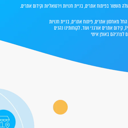
החל מאחסון אתרים, פיתוח אתרים, בניית חנויות
וירטואליות , הקמת קמפיינים ממומנים PPC, קידום אתרים אורגני ועוד. לקוחותינו נהנים
 לצרכיהם באופן אישי