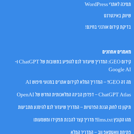
תמיכה לאתרי WordPress
שיווק באינטרנט
בדיקת קידום אורגני בחינם!
מאמרים אחרונים
קידום GEO: המדריך שיעזור לכם להופיע בתשובות של ChatGPT ו-
Google AI
מה זה GEO? – המדריך המלא לקידום אתרים במנועי חיפוש AI
ChatGPT Atlas – דפדפן הבינה המלאכותית החדש של OpenAI
תיקון 13 לחוק הגנת הפרטיות – המדריך שיעזור לכם להימנע מתביעות
מהו הקובץ llms.txt? מדריך קצר להבנת תפקידו ומשמעותו
פתיחת וואטסאפ ווב – המדריך המלא