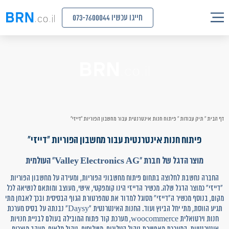
חייגו עכשיו 073-7600044
דף הבית
»
תיק עבודות
»
פיתוח חנות אינטרנטית עבור מחשבון הפוריות "דייזי"
פיתוח חנות אינטרנטית עבור מחשבון הפוריות "דייזי"
מוצר הדגל של חברת "Valley Electronics AG" העולמית
החברה נחשבת לחלוצה בתחום פיתוח מחשבוני הפוריות, ומעידה על מחשבון הפוריות
"דייזי" כמוצר הדגל שלה. מכשיר הדייזי הינו קומפקטי, אישי, מעוצב ומותאם לנשיאה לכל
מקום, בנוסף מכשיר ה"דייזי" מסוגל למדוד את טמפרטורת הגוף הבסיסית ובכך לאבחן מתי
תגיע הווסת, מתי יחל הביוץ ועוד. החנות האינטרנטית "Daysy" נבנתה על בסיס מערכת
חנות וירטואלית woocommerce, מערכת קוד פתוח המובילה בעולם לבניית חנויות
אינטרנטיות. המערכת מאפשרת ניהול קטלוגים, משלוחים, ניהול מלאים, מעקב מוצרים,