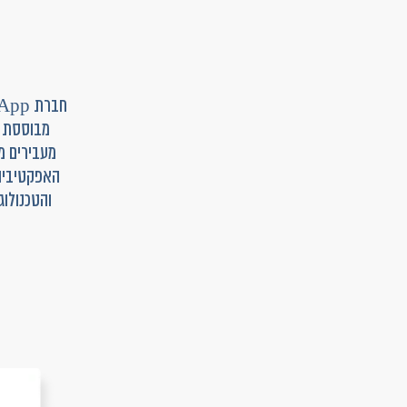
מבוססת ע
מעבירים מי
והטכנולו