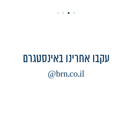
עקבו אחרינו באינסטגרם
brn.co.il@
איך יודעים איזה מבצע לרשום?!
מה *באמת* יניע לפעו