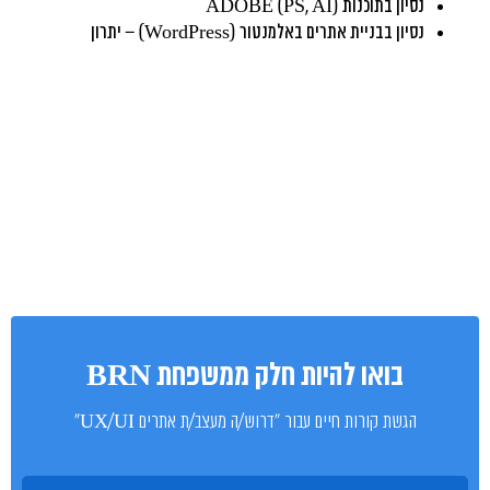
נסיון בתוכנות ADOBE (PS, AI)
נסיון בבניית אתרים באלמנטור (WordPress) – יתרון
בואו להיות חלק ממשפחת BRN
הגשת קורות חיים עבור "דרוש/ה מעצב/ת אתרים UX/UI"