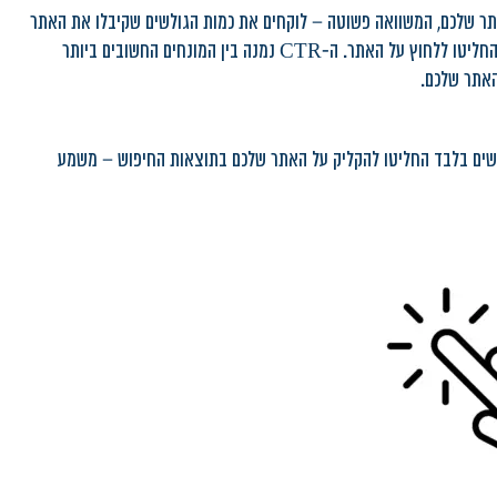
חס לשיעור ההקלקה על האתר שלכם, המשוואה פשוטה – לוקחים את כמות הגולשים שקיבלו את האתר
שלכם כתוצאה לביטוי אותו חיפשו במנוע החיפוש, ומחלקים בכמות הגולשים שהחליטו ללחוץ על האתר. ה-CTR נמנה בין המונחים החשובים ביותר
האתר שלכם.
 בביטוי "מכולת" וקיבלתם עליו כ-1,000 חשיפות ביום, אך רק 10 גולשים בלבד החליטו להקליק על האתר שלכם בתוצאות החיפוש – משמע