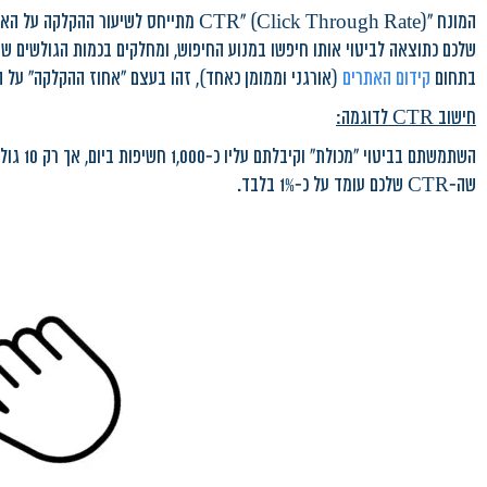
המונח "CTR" (Click Through Rate) מתיי
בתחום
קידום האתרים
(אורגני וממומן כאחד), זהו בעצם "אחוז ההקלקה" על 
חישוב CTR לדוגמה:
השתמשתם
שה-CTR שלכם עומד על כ-1% בלבד.