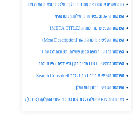
7 הפרמטרים שישפרו את אחוזי ההקלקה שלכם בתוצאות האורגניות
הפרמטר הראשון: בצעו מחקר מילות מפתח מקיף
הפרמטר השני: עריכת הכותרת (META TITLE)
הפרמטר השלישי: עריכת התיאור (Meta Description)
הפרמטר הרביעי: הוספת סקשן שאלות ותשובות לכל עמוד
הפרמטר החמישי: URL מדויק תקין ובאנגלית + פירורי לחם
הפרמטר השישי: אופטימיזציה בעזרת ה-Search Console
הפרמטר השביעי: התוכן הוא המלך
כיצד חברת BRN יכולה לעזור לכם בשיפור אחוז ההקלקה (CTR)?