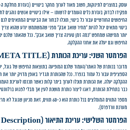
תפקידו לבדוק בעזרת כלים העומדים לרשותו – אילו ביטויים אנשים נוהגים 
החיפושים החודשיים עבור כל ביטוי, תוכלו לבחור את הביטויים המתאימים לכ
ביטוי מתאים יכול להיות "מחיר שואב אבק" מפני שהמשתמש יודע שהוא צריך ש
יותר ממישהו שמחפש "כמה זמן טעינה צריך שואב אבק". ככל שהאתר שלכם יכיל 
החיפוש וגם יעלה את אחוז ההקלקה.
הפרמטר השני: עריכת הכותרת (META TITLE)
מדובר בכותרת של האתר/העמוד שלכם המופיעה בתוצאות החיפוש של גוגל, י
הספציפית עבור כל עמוד בנפרד. ככל שהכותרת תגדיר באופן מדויק יותר את תו
ההקלקה יעלה. את הכותרת תוכלו לערוך ביתר קלות כאשר תכנסו לעריכת העמו
כבר בתחילת הכותרת, דאגו ליצור כותרת מושכת לעין אך מבלי לפגוע ברלוונטי
מערכת וורדפרס).
הפרמטר השלישי: עריכת התיאור (Meta Description)