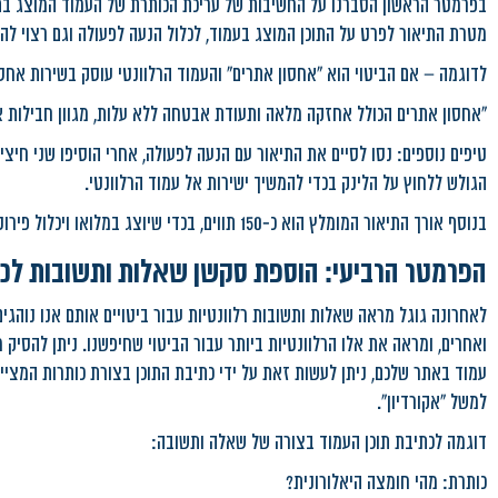
בפרמטר הראשון הסברנו על החשיבות של עריכת הכותרת של העמוד המוצג בת
מטרת התיאור לפרט על התוכן המוצג בעמוד, לכלול הנעה לפעולה וגם רצוי להו
לדוגמה – אם הביטוי הוא "אחסון אתרים" והעמוד הרלוונטי עוסק בשירות אח
"אחסון אתרים הכולל אחזקה מלאה ותעודת אבטחה ללא עלות, מגוון חבילות א
טיפים נוספים: נסו לסיים את התיאור עם הנעה לפעולה, אחרי הוסיפו שני חיצי
הגולש ללחוץ על הלינק בכדי להמשיך ישירות אל עמוד הרלוונטי.
בנוסף אורך התיאור המומלץ הוא כ-150 תווים, בכדי שיוצג במלואו ויכלול פירוט מקיף מספיק לעמוד.
הפרמטר הרביעי: הוספת סקשן שאלות ותשובות לכל
לאחרונה גוגל מראה שאלות ותשובות רלוונטיות עבור ביטויים אותם אנו נוהג
ואחרים, ומראה את אלו הרלוונטיות ביותר עבור הביטוי שחיפשנו. ניתן להסיק 
עמוד באתר שלכם, ניתן לעשות זאת על ידי כתיבת התוכן בצורת כותרות המציינ
למשל "אקורדיון".
דוגמה לכתיבת תוכן העמוד בצורה של שאלה ותשובה:
כותרת: מהי חומצה היאלורונית?