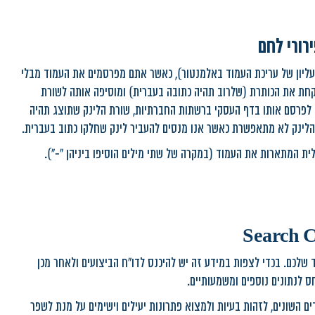
 ה-URL (ניתן לעשות זאת בחלק העליון של עריכת העמוד באלמנטור), כאשר אתם מפרסמים את העמוד מבלי
הדיפולטית לוקחת את הכותרת (שלרוב תהיה כתובה בעברית) ומוסיפה אותה לשורת
או לפרסם אותו בדף העסקי ברשתות החברתיות, שורת הלינק שתוצג תהיה
הלינק לא מתאפשרת כאשר אנו מנסים להעביר לינק שחלקו כתוב בעברית.
ית המתארות את העמוד (במקרה של שתי מילים הוסיפו ביניהן "-").
לבדוק בין היתר את אחוז ה-CTR של האתר/עמוד שלכם. בכדי לצפות במידע זה יש להיכנס לדו"ח הביצועים ולאחר מכן
מודים השונים, לזהות בעיות ולמצוא פתרונות יעילים וישימים על מנת לשפר