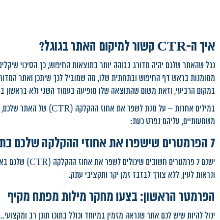
איך ה-CTR קשור למיקום האתר בגוגל?
ככל שהאתר שלכם יהיה מדורג גבוהה יותר בתוצאות החיפוש, כך הסיכוי שיקליקו 
ממומנות בראש דף החיפוש ובתחתית שלו, מה שמוביל לכך שיתכן ואתר המדו
במקום הרביעי, וזאת משום שהתוצאה שלו מופיעה בעמוד השני ולא בראשון ב
במילים אחרות – על מנת לשפ
משמעותיים, עליהם נפרט כעת:
7 הפרמטרים שישפרו את אחוזי ההקלקה שלכם בתוצאות האורגניות
ישנם 7 פרמטרים ח
ונראות לעין, ללא צורך לבזבז זמן יקר ותקציבי עתק.
הפרמטר הראשון: בצעו מחקר מילות מפתח מקיף
יכול להיות שיש לכם אתר שנראה מזמין במיוחד וכולל בתוכו תוכן רב ומקצועי…