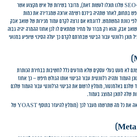
עוסק במוצרים לתינוקות, חשוב מאוד לערוך מחקר ביטויים (בעזרת מחלקת ה-SEO שלנו תוכלו לעשות זאת), מדובר בשירות של איש מקצוע אשר
לחפש בתחום, לאחר שתהיה בידכם רשימה ארוכה שמגדירה את כמות
ם לפי כוונת המשתמש. לדוגמא אם נרצה לקדם עמוד מכירות של שואב אבק
ואב אבק, והוא רק מברר על מחיר שמתאים לו לכן אחוז ההמרה יהיה גבוה
תוכן רלוונטי עבור הביטוי שבחרתם לקדם כך יעלה הסיכוי שיופיע במנועי
שנם לא מעט בעלי עסקים שלא מודעים כלל לחשיבות בבחירת הכותרת
כן העמוד ותהיה רלוונטית עבור הביטוי אותו הגולש חיפש – כך אחוז
ד שלכם באלמנטור, מומלץ לרשום את הביטוי הרלוונטי עבור העמוד שלכם
ות שלה לתוכן המוצג בעמוד.
מספר התווים המומלצים בכל כותרת הוא כ-60 תווים, זאת מכיוון שגוגל לא מראה את כל מה שתרשמו מעבר לכך (מומלץ להיעזר בתוסף YOAST של