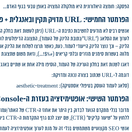
הפסקה: חומצה היאלורונית היא מולקולה המצויה באופן טבעי בגוף האדם…
הפרמטר החמישי: URL מדויק תקין ובאנגלית + פירורי לחם
אנשים רבים לא מודעים לחשיבות כתיבת
לערוך את הסלאג ("URL"/כתובת הלינק של העמוד), התצוגה 
הלינק – וכך נוצר הלינק הייעודי לעמוד. כעת, כאשר תרצו לשלוח את הלינק 
מלווה בעשרות סימנים מוזרים ובלתי קריאים (#%$!…), וזאת משום שתצוגת 
דאגו לשנות זאת בחלון העריכה של העמוד, הוסיפו מילה אחת או שתיים באנגל
דוגמה ל-URL שכתוב בצורה נכונה ומדויקת:
(סלאג לעמוד העוסק בטיפולי אסתטיקה): aesthetic-treatment
הפרמטר השישי: אופטימיזציה בעזרת ה-Search Console
מדובר בכלי מתקדם הנועד 
ללחוץ על "שיעור קליקים" (CTR), שם יוצג לכם גרף התקדמות ה-CTR ביחס לנתונים נוספים ומשמעותיים.
אנשי SEO מקצועיים משתמשים בכלי זה על מנת לערוך אופטימיזציה לע