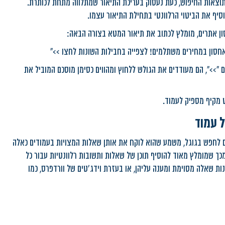
וצאות החיפוש, כעת נעסוק בעריכת התיאור שמתלווה מתחת לכותרת.
סיף את הביטוי הרלוונטי בתחילת התיאור עצמו.
סון אתרים, מומלץ לכתוב את תיאור המטא בצורה הבאה:
חסון במחירים משתלמים! לצפייה בחבילות השונות לחצו >>"
ם ">>", הם מעודדים את הגולש ללחוץ ומהווים כסימן מוסכם המוביל את
 עמוד
ים לחפש בגוגל, משמע שהוא לוקח את אותן שאלות המצויות בעמודים כאלה
מכך שמומלץ מאוד להוסיף תוכן של שאלות ותשובות רלוונטיות עבור כל
ות שאלה מסוימת ומענה עליהן, או בעזרת וידג'טים של וורדפרס, כמו