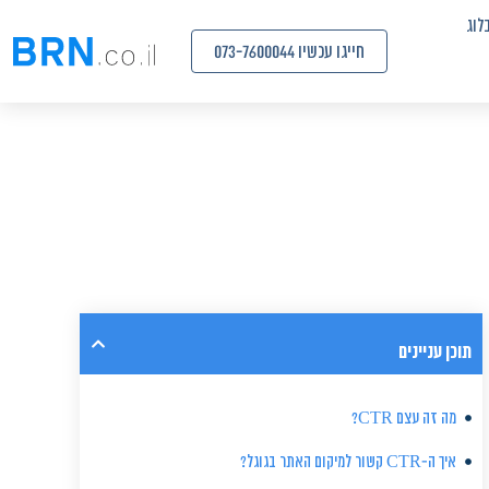
לוג
חייגו עכשיו 073-7600044
תוכן עניינים
מה זה עצם CTR?
איך ה-CTR קשור למיקום האתר בגוגל?