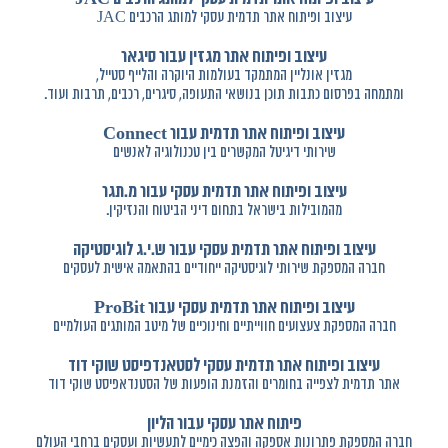
עיצוב ופיתוח אתר תדמית עסקי למותג הרכבים JAC
עיצוב ופיתוח אתר מגזין עבור סיגאר
מגזין אונליין המתמקד בעולמות היוקרה והלייף סטייל,
ומתמחה בפרסום כתבות תוכן בנושאי התעופה, סיגרים, רכבים, תרבות ועוד.
עיצוב ופיתוח אתר תדמית עבור Connect
שירותי דיגיטל המקשרים בין טכנולוגיה לאנשים
עיצוב ופיתוח אתר תדמית עסקי עבור מ.תגר
מהמובילות בישראל בתחום דיני הביטוח והנזיקין.
עיצוב ופיתוח אתר תדמית עסקי עבור ש.י.ג לוגיסטיקה
חברה המספקת שירותי לוגיסטיקה ייחודיים בהתאמה אישית לעסקים
עיצוב ופיתוח אתר תדמית עסקי עבור ProBit
חברה המספקת צעצועים חווייתיים וחינוכיים של מיטב המותגים העולמיים
עיצוב ופיתוח אתר תדמית עסקי לסטאנדפיסט שוקי דוד
אתר תדמית לצפייה בחומרים והזמנת הופעות של הסטנדאפיסט שוקי דוד
פיתוח אתר עסקי עבור הליון
חברה המספקת פתרונות אספקה והפצה כימיים לתעשיות ועסקים ברחבי העולם