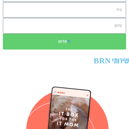
שליחה
שירותי BRN