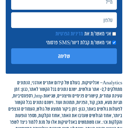
אני מאשר/ת את
מדיניות הפרטיות
אני מאשר/ת קבלת דיוור/SMS פרסומי
שליחה
Analytics– אנליטיקות. בעולם של קידום אתרים אורגני, הנתונים
מתחלקים ל,2- אתר וגולשים. ישנם נתונים בכל הקשור לאתר, כגון: זמן
טעינת עמודים, קישורים פנימיים וחיצוניים, שגיאות http, רספונסיביות,
תגיות מטא, תוכן, קוד, הפניות, תמונות ועוד. וישנם נתונים בכל הקשור
לפעולות גולשים באתר, כגון: זמן ביקור ממוצע של גולש, העמודים הנצפים
ביותר, אחוז הגולשים שעזבו את האתר, אחוז הקלקות, מספר הופעות
והקלקות וכו׳. אנו משתמשים באנליטיקות אלו על מנת ללמוד כיצד לשפר