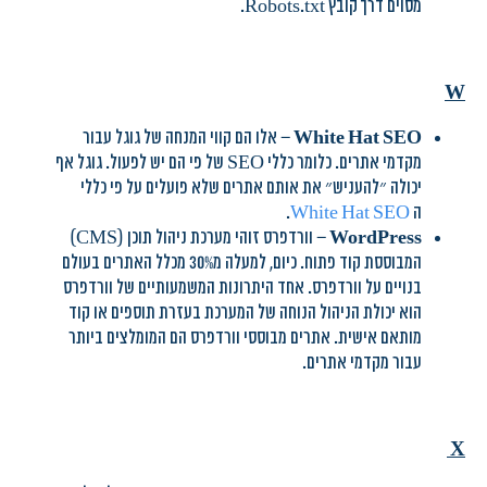
מסוים דרך קובץ Robots.txt.
W
White Hat SEO
– אלו הם קווי המנחה של גוגל עבור
מקדמי אתרים. כלומר כללי SEO של פי הם יש לפעול. גוגל אף
יכולה ״להעניש״ את אותם אתרים שלא פועלים על פי כללי
ה
White Hat SEO
.
WordPress
– וורדפרס זוהי מערכת ניהול תוכן (CMS)
המבוססת קוד פתוח. כיום, למעלה מ30% מכלל האתרים בעולם
בנויים על וורדפרס. אחד היתרונות המשמעותיים של וורדפרס
הוא יכולת הניהול הנוחה של המערכת בעזרת תוספים או קוד
מותאם אישית. אתרים מבוססי וורדפרס הם המומלצים ביותר
עבור מקדמי אתרים.
X