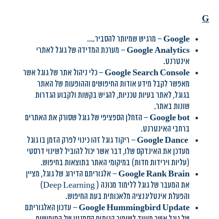
G
Google
– מרגיש שמיותר להסביר….
Google Analytics
– מערכת המדידה של גוגל לאתרי
אינטרנט.
Google Search Console
– כלי ניהול אתר של גוגל אשר
מאפשר לקבל מידע אודות החיפושים וההופעות של האתר
בגוגל, לאתר בעיות טכניות, להגיש בקשות ולקבוע הגדרות
שונות באתר.
Google bot
–
הזחלן הספציפי של גוגל שסורק את האתרים
ברחבי האינטרנט.
Google Dance
–
ריקוד גוגל זהו כינוי לפרק הזמן בו גוגל
מעדכן את האינדקס שלו, דבר אשר יכול להוביל לשינוי דרסטי
(עליות וירידות חדות) במיקומי האתר בתוצאות בחיפוש.
Google Rank Brain
– אלגוריתם הדירוג של גוגל, מציין
את המעבר של גוגל ללימוד מכונה ( Deep Learning)
והפעלת אינטליגנציה מלאכותית בעת החיפוש.
Update
Google Hummingbird
– עדכון האלגוריתם
של גוגל אשר מיועד לשיפור הניתוח הסמנטי של החיפושים,