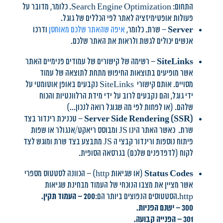
התחום: Search Engine Optimization. כלומר, מדובר על
פעולות אופטימיזציה לאתר לפי הכללים של גוגל.
Server
– שרת. כלומר,
איפה שהאתר שלכם מאוחסן
ודרכו
אנשים יכולים לגשת ולראות את האתר שלכם.
SiteLinks
– רשימה של קישורים של עמודים פנימיים האתר
אשר מופיעים בתוצאות החיפוש מתחת לתוצאה של עמוד
מסויים. אותם קישורי SiteLinks נקבעים באופן אוטומטי על
ידי גוגל, והם נקבעים לרוב על ידי מידת הרלוונטיות והכוח
שלהם. (או לפחות לפי מה שגוגל רואה לנכון…)
(Server Side Rendering (SSR
– טכניכת רינדור בצד
שרת. כאשר האתר הינו JS ומבוסס ריאקט/אנגולר או שפות
פיתוח נוספות ורינדור קבצי ה JS מתבצע בצד שרת ומוגש לצד
לקוח (לדפדפנים שלכם) בגרסאה הסופית.
Status Codes
(או שגיאות http) – הכוונה לסטטוס מספרי
אשר מציין את מצבו הנוכחי של העמוד מבחינת שגיאות
http.הסטטוסים הנפוצים ביותר הם:
200 – העמוד תקין.
300 – ישנם הפניות.
301 – הפנייה קבועה.