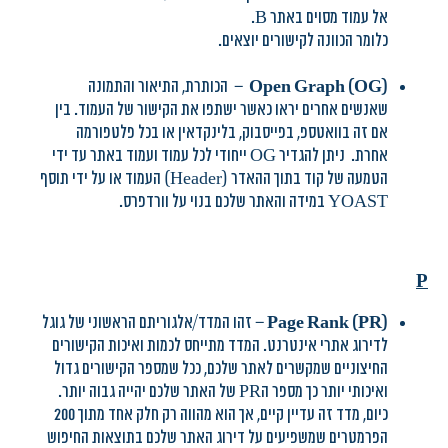
אל עמוד מסוים באתר B.
כלומר הכוונה לקישורים יוצאים.
(Open Graph (OG
– הכותרת, התיאור והתמונה
שאנשים אחרים יראו כאשר ישתפו את הקישור של העמוד. בין
אם זה בוואטספ, בפייסבוק, בלינקדאין או בכל פלטפורמה
אחרת. ניתן להגדיר OG ייחודי לכל עמוד ועמוד באתר עד ידי
הטמעה של קוד בתוך ההאדר (Header) העמוד או על ידי תוסף
YOAST במידה והאתר שלכם בנוי על וורדפרס.
P
(Page Rank
PR
(
– זהו המדד/אלגוריתם הראשוני של גוגל
לדירוג אתרי אינטרנט. המדד מתייחס לכמות ואיכות הקישורים
החיצוניים שמקשרים לאתר שלכם, ככל שמספר הקישורים גדול
ואיכותי יותר כך מספר הPR של האתר שלכם יהייה גבוה יותר.
כיום, מדד זה עדיין קיים, אך הוא מהווה רק חלק אחד מתוך 200
הפרמטרים שמשפיעים על דירוג האתר שלכם בתוצאות החיפוש