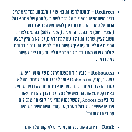
Redirect
– הכוונה להפניות באופן ייזום/מכוון. מקדמי אתרים
רבים משתמשים בהפניות על מנת לשמור על וותק של אתר או על
הכוח של עמוד באינטרנט, ניתן להשתמש הפנייה קבועה
(הפנייה 301) או בהפנייה זמנית (הפנייה 302) בהתאם לצורך.
חשוב לציין, שהפניות זה נושא למתקדמים, לכן לא מומלץ לבצע
הפניות אם לא יודעים איך לעשות זאת. להפניות יש כוח רב והם
יכולות לפגוע מאוד בדירוג האתר אם לא יודעים כיצד לעשות
זאת כראוי.
Robots.txt
– קובץ קוד המפנה זחלנים של מנועי חיפוש.
למעשה, קובץ Robots.txt אומר לזחלנים מה לסרוק ומה לא
לסרוק אצלנו באתר. ישנם עמודים אשר אותם לא נרצה שיופיעו
באינדקס/תוצאות החיפוש של גוגל ולגן נצרך להגדיר זאת
בקובץ Robots.txt, למשל כמו עמודי ניהול האתר שמכילים
פרטים אישיים של בעל האתר, או עמודי משתמשים רשומים,
עמודי תשלום וכד'.
Rank
– דירוג האתר. כלומר, מתייחס למיקום של האתר