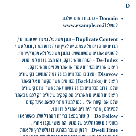
D
Domain
– כתובת האתר שלכם,
למשל:
www.example.co.il
Duplicate Content
– תוכן משוכפל. כאשר יש עמודים /
תכנים שחוזרים על עצמם. יש לציין שזה גרוע מאוד, וגוגל עשוי
להעניש אתרים שמשתמשים בתוכן משוכפל ולא מקורי/ייחודי.
De-Index
– הסרה מהאינדקס, זהו מצב בו גוגל או מנועי
חיפוש אחרים מסירים עמוד או אתר מסויים מהאינדקס.
Disavow
–מצב בו מבקשים מגוגל לא להתחשב בקישורים
חיצוניים (BackLinks) מסוימים אשר מקשרים אל האתר
שלנו. לרוב מבקשים מגוגל לעשו זאת כאשר ישנם קישורים
חיצוניים המגיעים מאתרים מפוקפקים שיכולים רק לפגוע באתר
שלנו אם יקשרו אליו. כמו למשל אתרי ספאם, אינדקסים
למיניהם , אתרי הימורים, אתרי פורנו וכו׳.
Do Follow
– קישור במצב ברירת המחדל שלו. כאשר אנו
מעוניינים שהזחלנים של מנועי החיפוש יעקבו אחריו.
Dwell Time
– הזמן שעבר מהרגע בו גולש לחץ על אחת