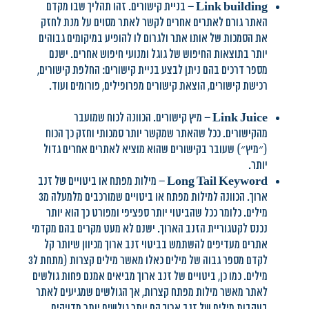
Link building
– בניית קישורים. זהו תהליך שבו מקדם
האתר גורם לאתרים אחרים לקשר לאתר מסוים על מנת לחזק
את הסמכות של אותו אתר ולגרום לו להופיע במיקומים גבוהים
יותר בתוצאות החיפוש של גוגל ומנועי חיפוש אחרים. ישנם
מספר דרכים בהם ניתן לבצע בניית קישורים: החלפת קישורים,
רכישת קישורים, הוצאת קישורים מפרופילים, פורומים ועוד.
Link Juice
– מיץ קישורים. הכוונה לכוח שמועבר
מהקישורים. ככל שהאתר שמקשר יותר סמכותי וחזק כך הכוח
(״מיץ״) שעובר בקישורים שהוא מוציא לאתרים אחרים גדול
יותר.
Long Tail Keyword
– מילות מפתח או ביטויים של זנב
ארוך. הכוונה למילות מפתח או ביטויים שמורכבים מלמעלה מ3
מילים. כלומר ככל שהביטוי יותר ספציפי ומפורט כך הוא יותר
נכנס לקטגוריית הזנב הארוך. ישנם לא מעט מקרים בהם מקדמי
אתרים מעדיפים להשתמש בביטוי זנב ארוך מכיוון שיותר קל
לקדם מספר גבוה של מילים כאלו מאשר מילים קצרות (מתחת ל3
מילים. כמו כן, ביטויים של זנב ארוך מביאים אמנם פחות גולשים
לאתר מאשר מילות מפתח קצרות, אך הגולשים שמגיעים לאתר
בעקבות מילים של זנב ארוך הם יותר גולשים יותר מדויקים