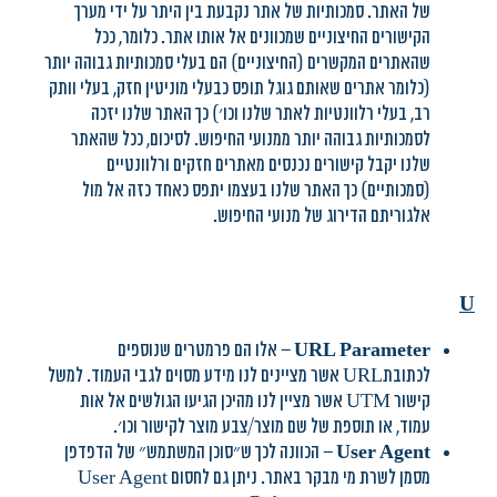
של האתר. סמכותיות של אתר נקבעת בין היתר על ידי מערך
הקישורים החיצוניים שמכוונים אל אותו אתר. כלומר, ככל
שהאתרים המקשרים (החיצוניים) הם בעלי סמכותיות גבוהה יותר
(כלומר אתרים שאותם גוגל תופס כבעלי מוניטין חזק, בעלי וותק
רב, בעלי רלוונטיות לאתר שלנו וכו׳) כך האתר שלנו יזכה
לסמכותיות גבוהה יותר ממנועי החיפוש. לסיכום, ככל שהאתר
שלנו יקבל קישורים נכנסים מאתרים חזקים ורלוונטיים
(סמכותיים) כך האתר שלנו בעצמו יתפס כאחד כזה אל מול
אלגוריתם הדירוג של מנועי החיפוש.
U
URL Parameter
– אלו הם פרמטרים שנוספים
לכתובתURL אשר מציינים לנו מידע מסוים לגבי העמוד. למשל
קישור UTM אשר מציין לנו מהיכן הגיעו הגולשים אל אות
עמוד, או תוספת של שם מוצר/צבע מוצר לקישור וכו׳.
User Agent
– הכוונה לכך ש״סוכן המשתמש״ של הדפדפן
מסמן לשרת מי מבקר באתר. ניתן גם לחסום User Agent