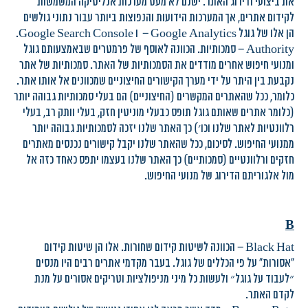
את ביצועי ודירוג האתר. ישנם לא מעט מערכות אנליטיקה המשמשות
לקידום אתרים, אך המערכות הידועות והנפוצות ביותר עבור נתוני גולשים
הן אלו של גוגל Google Analytics – ו Google Search Console.
Authority – סמכותיות. הכוונה לאוסף של פרמטרים שבאמצעותם גוגל
ומנועי חיפוש אחרים מודדים את הסמכותיות של האתר. סמכותיות של אתר
נקבעת בין היתר על ידי מערך הקישורים החיצוניים שמכוונים אל אותו אתר.
כלומר, ככל שהאתרים המקשרים (החיצוניים) הם בעלי סמכותיות גבוהה יותר
(כלומר אתרים שאותם גוגל תופס כבעלי מוניטין חזק, בעלי וותק רב, בעלי
רלוונטיות לאתר שלנו וכו׳) כך האתר שלנו יזכה לסמכותיות גבוהה יותר
ממנועי החיפוש. לסיכום, ככל שהאתר שלנו יקבל קישורים נכנסים מאתרים
חזקים ורלוונטיים (סמכותיים) כך האתר שלנו בעצמו יתפס כאחד כזה אל
מול אלגוריתם הדירוג של מנועי החיפוש.
B
Black Hat – הכוונה לשיטות קידום שחורות. אלו הן שיטות קידום
"אסורות" על פי הכללים של גוגל. בעבר מקדמי אתרים רבים היו מנסים
״לעבוד על גוגל״ ולעשות כל מיני מניפולציות וטריקים אסורים על מנת
לקדם האתר.