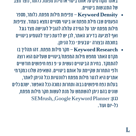
באתר מקודמים על אותו ביטוי או מילת מפתח. כלומר, נוצר מצב
של התנגשות ביטויים.
Keyword Density
– צפיפות מילות מפתח. כלומר, מספר
הפעמים שבו מילת מפתח או ביטוי מסויים נמצא בעמוד. צפיפות
מילות מפתח יתר על המידה עלולה להוביל לענישה מצד גוגל
ואף לפגיעה בדירוג האתר, לכן יש לדעת כיצד להטמיע ביטויים
בחוכמה ובצורה ״טבעית״ ככל הניתן.
Keyword Research
– חקר מילות מפתח. זהו תהליך בו
מקדם האתר מחפש מילות המפתח/ביטויים שעליהם הוא רוצה
להתמקד. בחירת הביטויים נעשית ע׳׳פ נפח חיפושים חודשיים
ולפי התחרות שקיימת על אותם ביטויים. השאיפה שלנו כמקדמי
אתרים היא לנטר מילות מפתח רלוונטיות ככל הניתן לאתר,
בעלות נפח חיפושים גבוה ותחרות נמוכה ככל האפשר. ישנם כלים
שונים בהם ניתן להשתמש על מנת לעשות חקר מילות מפתח,
כגון: SEMrush, ,Google Keyword Planner
כל-יום ועוד.
L