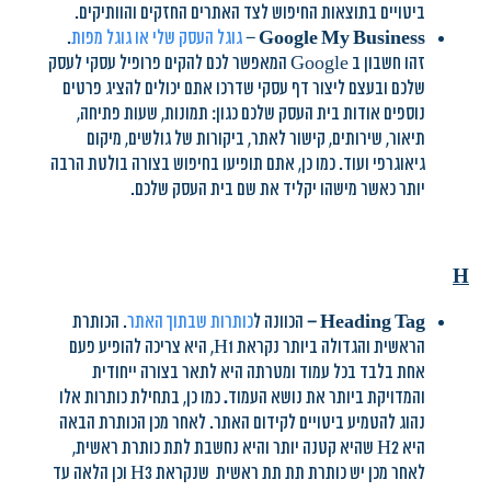
ביטויים בתוצאות החיפוש לצד האתרים החזקים והוותיקים.
Google My Business
–
גוגל העסק שלי או גוגל מפות
.
זהו חשבון ב Google המאפשר לכם להקים פרופיל עסקי לעסק
שלכם ובעצם ליצור דף עסקי שדרכו אתם יכולים להציג פרטים
נוספים אודות בית העסק שלכם כגון: תמונות, שעות פתיחה,
תיאור, שירותים, קישור לאתר, ביקורות של גולשים, מיקום
גיאוגרפי ועוד. כמו כן, אתם תופיעו בחיפוש בצורה בולטת הרבה
יותר כאשר מישהו יקליד את שם בית העסק שלכם.
H
Heading Tag
–
הכוונה ל
כותרות שבתוך האתר
. הכותרת
הראשית והגדולה ביותר נקראת H1, היא צריכה להופיע פעם
אחת בלבד בכל עמוד ומטרתה היא לתאר בצורה ייחודית
והמדויקת ביותר את נושא העמוד
.
כמו כן, בתחילת כותרות אלו
נהוג להטמיע ביטויים לקידום האתר. לאחר מכן הכותרת הבאה
היא H2 שהיא קטנה יותר והיא נחשבת לתת כותרת ראשית,
לאחר מכן יש כותרת תת תת ראשית שנקראת H3 וכן הלאה עד