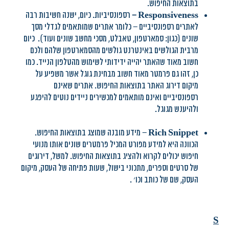
בתוצאות החיפוש.
Responsiveness
–
רספונסיביות. כיום, ישנה חשיבות רבה
לאתרים רספונסיביים – כלומר אתרים שמותאמים לגדלי מסך
שונים (כגון: סמארטפון, טאבלט, מסכי מחשב שונים ועוד). כיום
מרבית הגולשים באינטרנט גולשים מהסמארטפון שלהם ולכם
חשוב מאוד שהאתר יהייה ידידותי לשימוש מהטלפון הנייד. כמו
כן, זהו גם פרמטר מאוד חשוב מבחינת גוגל אשר משפיע על
מיקום דירוג האתר בתוצאות החיפוש. אתרים שאינם
רספונסיביים ואינם מותאמים למכשירים ניידים נוטים להיפגע
ולהיענש מגוגל.
ich Snippet
R
– מידע מובנה שמוצג בתוצאות החיפוש.
הכוונה היא למידע מפורט המכיל פרמטרים שונים אותו מנועי
חיפוש יכולים לקרוא ולהציג בתוצאות החיפוש. למשל, דירוגים
של סרטים וספרים, מתכוני בישול, שעות פתיחה של העסק, מיקום
העסק, שם של כותב וכו׳ .
S