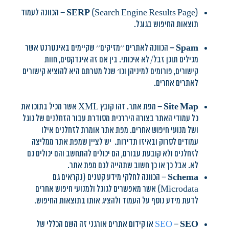
(
SERP
(Search Engine Results Page – הכוונה לעמוד
תוצאות החיפוש בגוגל.
Spam
–
הכוונה לאתרים ׳׳מזיקים׳׳ שקיימים באינטרנט אשר
מכילים תוכן זבל/ לא איכותי. בין אם זה אינדקסים, חוות
קישורים, פורומים למיניהן וכו׳ שכל מטרתם היא להוציא קישורים
לאתרים אחרים.
Site Map
–
מפת אתר. זהו קובץ XML אשר מכיל בתוכו את
כל עמודי האתר בצורה היררכית מסודרת עבור הזחלנים של גוגל
ושל מנועי חיפוש אחרים. מפת אתר אומרת לזחלנים אילו
עמודים לסרוק ובאיזו תדירות. יש לציין שמפת אתר ממליצה
לזחלנים ולא קובעת עבורם, הם יכולים להתחשב והם יכולים גם
לא. אבל כך או כך חשוב שתהייה לכם מפת אתר.
Schema
– הכוונה לחלקי מידע קטנים (נקראים גם
Microdata) אשר מאפשרים לגוגל ולמנועי חיפוש אחרים
לדעת מידע נוסף על העמוד ולהציג אותו בתוצאות החיפוש.
SEO
–
SEO
או קידום אתרים אורגני זה השם הכללי של