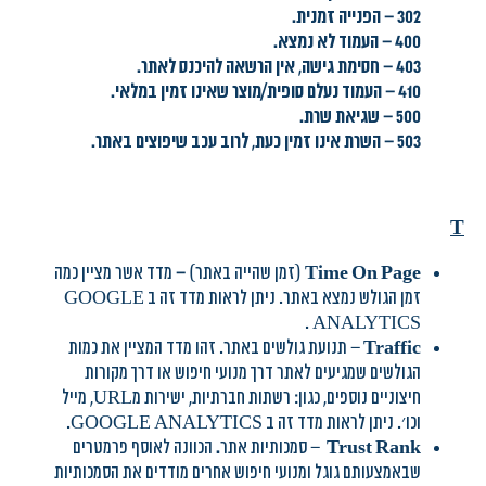
302 – הפנייה זמנית.
400 – העמוד לא נמצא.
403 – חסימת גישה, אין הרשאה להיכנס לאתר.
410 – העמוד נעלם סופית/מוצר שאינו זמין במלאי.
500 – שגיאת שרת.
503 – השרת אינו זמין כעת, לרוב עכב שיפוצים באתר.
T
Time On Page
(זמן שהייה באתר)
–
מדד אשר מציין כמה
זמן הגולש נמצא באתר. ניתן לראות מדד זה ב GOOGLE
ANALYTICS .
Traffic
– תנועת גולשים באתר. זהו מדד המציין את כמות
הגולשים שמגיעים לאתר דרך מנועי חיפוש או דרך מקורות
חיצוניים נוספים, כגון: רשתות חברתיות, ישירות מURL, מייל
וכו׳. ניתן לראות מדד זה ב GOOGLE ANALYTICS.
Trust Rank
– סמכותיות אתר
.
הכוונה לאוסף פרמטרים
שבאמצעותם גוגל ומנועי חיפוש אחרים מודדים את הסמכותיות