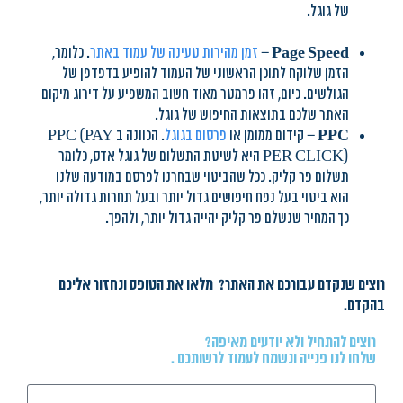
של גוגל.
Page Speed
–
זמן מהירות טעינה של עמוד באתר
. כלומר,
הזמן שלוקח לתוכן הראשוני של העמוד להופיע בדפדפן של
הגולשים. כיום, זהו פרמטר מאוד חשוב המשפיע על דירוג מיקום
האתר שלכם בתוצאות החיפוש של גוגל.
PPC
– קידום ממומן או
פרסום בגוגל
. הכוונה ב PPC (PAY
PER CLICK) היא לשיטת התשלום של גוגל אדס, כלומר
תשלום פר קליק. ככל שהביטוי שבחרנו לפרסם במודעה שלנו
הוא ביטוי בעל נפח חיפושים גדול יותר ובעל תחרות גדולה יותר,
כך המחיר שנשלם פר קליק יהייה גדול יותר, ולהפך.
רוצים שנקדם עבורכם את האתר? מלאו את הטופס ונחזור אליכם
בהקדם.
רוצים להתחיל ולא יודעים מאיפה?
שלחו לנו פנייה ונשמח לעמוד לרשותכם .