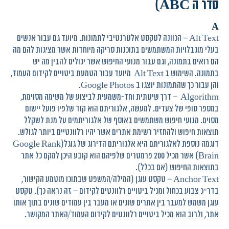
סדר ה ABC)
A
Alt Text – הכוונה לטקסט אלטרנטיבי לתמונות. מיועד גם עבור אנשים
בעלי מוגבלויות המשתמשים בתוכנות סריקה מיוחדות אשר מציגות להם מה
הם רואים בתמונה, וגם עבור מנועי החיפוש אשר יכולים להבין מה יש
בתמונה. השימוש ב Alt Text מיועד עבור הטמעת ביטויים לקידום העמוד,
והן עבור כך שהתמונות יוצגו ב Google Photos.
Algorithm – דרך שיטתית וחד-משמעית לביצוע של משימה מסוימת,
במספר סופי של צעדים. למעשה, אלגוריתם הוא קוד שלפיו פועל יישום
מסוים. מנועי חיפוש משתמשים באוסף של אלגוריתמים על מנת לשקלל
תוצאות חיפוש ולהחזיר רשימת אתרים אשר יהיו רלוונטיים ביותר לגולש.
דוגמה נוספת לאלגוריתם היא אלגוריתם הדירוג של גוגל(Google Rank
Brain) אשר מכיל 200 פרמטרים שלפיהם הוא קובע היכן למקם כל אתר
בתוצאות החיפוש (אם בכלל).
Anchor Text – טקסט עוגן (המילה/המשפט שבתוכו מוטמע הקישור,
בדר״כ צבוע בכחול ומכיל ביטויים רלוונטים לקידום – זה נראה כך). טקסט
עוגן משמש למעבר בין אתרים שונים או מעבר בין עמודים שונים בתוך אותו
אתר, ולרוב הוא מכיל ביטויים רלוונטים לקידום העמוד/האתר המקושר.