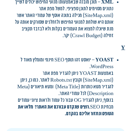
XML
– תוכן מובנה שבאמצעותו מנועי החיפוש יכולים לשייך
נתונים מסוימים לתוכן ספציפי. למשל מפת אתר
(SiteMap.xml) מכילה בתוכה אוסף של עמודי האתר אשר
אותם היא שולחת למנועי החיפוש ולזחלנים שסורקים אותה על
מנת שיוכלו למצוא את העמודים בקלות ולא לבזבז תקציב
זחילה (Crawl Budget) יקר.
Y
YOAST
– יואסט זהו תוסף SEO חינמי ומומלץ מאוד ל
WordPress.
באמצעות YOAST ניתן להגדיר מפת אתר
(SiteMap.xml) וקובץ Robots.txt
לאתר. כמו כן, ניתן
להגדיר מטא כותרות (Meta Title)
ומטא תיאורים (Meta
Description) לכל עמודי האתר.
בנוסף, ניתן להגדיר OG עבור כל עמוד ולראות ציוני עמודים
מבחינת SEO.
רוצים שנקדם עבורכם את האתר? מלאו את
הטופס ונחזור אליכם בהקדם.