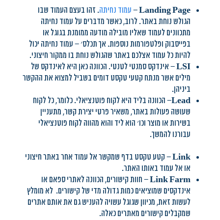
Landing Page
–
עמוד נחיתה
. זהו בעצם העמוד שבו
הגולש נוחת באתר. לרוב, כאשר מדברים על עמוד נחיתה
מתכוונים לעמוד שאליו מובילה מודעה ממומנת בגוגל או
בפייסבוק ופלטפורמות נוספות. אך תכלס׳ – עמוד נחיתה יכול
להיות כל עמוד אצלכם באתר שהגולש נוחת בו ממקור חיצוני.
LSI
– אינדקס סמנטי לטנטי. הכוונה כאן היא לאינדקס של
מילים אשר מנתח קטעי טקסט דומים בשביל למצוא את ההקשר
ביניהן.
Lead
– הכוונה בליד היא לקוח פוטנציאלי. כלומר, כל לקוח
שעושה פעולות באתר, משאיר פרטי יצירת קשר, מתעניין
בשירות או מוצר וכו׳ הוא ליד והוא מהווה לקוח פוטנציאלי
עבורנו להמשך.
Link
– קטע טקסט בדף שמקשר אל עמוד אחר באתר חיצוני
או אל עמוד באותו האתר.
Link Farm
– חוות קישורים, הכוונה לאתרי ספאם או
אינדקסים שמוציאים כמות גדולה מדי של קישורים. לא מומלץ
לעשות זאת, מכיוון שגוגל עשויה להעניש גם את אותם אתרים
שמקבלים קישורים מאתרים כאלה.