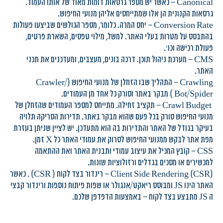
Canonical – כאשר יש מספר גרסאות דומות מאוד של אותו העמוד.
גרסאות הקנונית הן אלו שמתייחסים אליהן מנועי החיפוש.
Conversion Rate – יחס המרה. כלומר, מספר הגולשים שביצעו פעולות
בהתבסס על מטרות בעלי האתר. למשל, מילוי טפסים, השארת פרטים,
פעולת רכישה וכו׳.
CMS – מערכת ניהול תוכן. דרכה בונים, מעצבים, ומעדכנים את תכני
האתר.
Crawling – התהליך שבו הזחלן של מנועי החיפוש (Crawler/
Bot/Spider ) מבקר באתר וסורק כל אחד מן העמודים.
­ Crawl Budget – תקציב זחילה. מתייחס למספר העמודים שהזחלן של
מנועי החיפוש סורק בכל פעם שהוא מבקר באתר. תדירות הסריקה תלויה
בעיקר בגודל של האתר והתדירות בה הוא מתעדכן. יש לציין שניתן בעזרת
מפת אתר לבקש ממנועי החיפוש לסרוק את עמודי האתר כל X זמן.
CSS – קובץ המכיל את עיצוב עמודי ותבנית האתר ואת ההתאמה
למכשירים או מסכים בגדלים ורזולוציות שונות.
(Client Side Rendering (CSR – רינדור בצד לקוח ( CSR) . כאשר
האתר הינו JS ומבוסס ריאקט/אנגולר או שפות פיתוח נוספות ורינדור קבצי
ה JS מתבצע בצד לקוח – באמצעות הדפדפן שלכם.