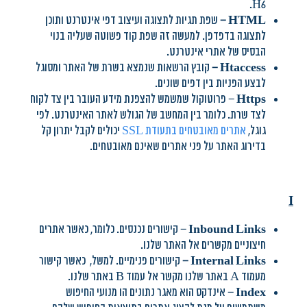
H6.
HTML
–
שפת תגיות לתצוגה ועיצוב דפי אינטרנט ותוכן
לתצוגה בדפדפן. למעשה זה שפת קוד פשוטה שעליה בנוי
הבסיס של אתרי אינטרנט.
Htaccess
–
קובץ הרשאות שנמצא בשרת של האתר ומסוגל
לבצע הפניות בין דפים שונים.
Https
– פרוטוקול שמשמש להצפנת מידע העובר בין צד לקוח
לצד שרת. כלומר בין המחשב של הגולש לאתר האינטרנט. לפי
גוגל,
אתרים מאובטחים בתעודת SSL
יכולים לקבל יתרון קל
בדירוג האתר על פני אתרים שאינם מאובטחים.
I
Inbound Links
– קישורים נכנסים. כלומר, כאשר אתרים
חיצוניים מקשרים אל האתר שלנו.
Internal Links
–
קישורים פנימיים. למשל, כאשר קישור
מעמוד A באתר שלנו מקשר אל עמוד B באתר שלנו.
Index
– אינדקס הוא מאגר נתונים הו מנועי החיפוש