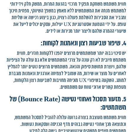
חווית משתמש משחקת תפקיד מרכזי בהנעת המרות. ממשק חלק וידידותי
למשתמש מנחה את המשתמשים ללא מאמץ במשפך השיווקי, מפחית חיכוך
ומגביר את הסבירות להשלמת פעולה רצויה, כגון ביצוע רכישה או שליחת
טופס. על ידי הטמעת אסטרטגיות UX יעילות, עסקים יכולים לייעל את
שיעורי ההמרה שלהם וליצור יותר מכירות או לידים.
4. שיפור שביעות רצון ונאמנות לקוחות:
יש סיכוי גבוה יותר שמשתמשים מרוצים יהפכו ללקוחות חוזרים. חווית
משתמש חיובית לא רק עונה על צרכי המשתמשים אלא גם עולה על הציפיות
שלהם, ויוצרת תחושת סיפוק והנאה. משתמשים מרוצים נוטים יותר להמליץ ​​
לאחרים על מוצר או שירות, מה שמוביל לצמיחה אורגנית ונאמנות מוגברת
למותג. השקעה בשיפורי UX מוכיחה מחויבות לשביעות רצון הלקוחות,
מטפחת קשרים ארוכי טווח עם משתמשים.
5. מזעור תסכול ואחוזי נטישה (Bounce Rate) של
משתמשים:
חווית משתמש מעוצבת בצורה גרועה עלולה להוביל לתסכול המשתמש,
וכתוצאה מכך אחוזי נטישה גבוהים מדף הכניסה ועסקאות נטושות.
משתמשים מצפים ממשקים אינטואיטיביים, גישה קלה למידע