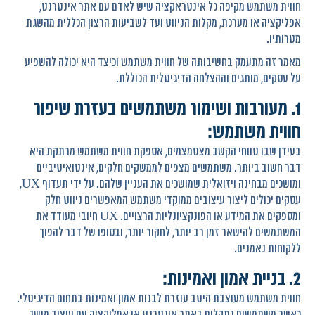
חווית משתמש מקיפה כל אינטראקציה שיש לאדם עם אתר אינטרנט,
אפליקציה או מערכת, מקלות הניווט ועד לשביעות הרצון הכללית מהשגת
מטרותיו.
מאמר זה מתעמק בחשיבותה של חווית משתמש וכיצד היא יכולה להשפיע
על עסקים, מותגים וההצלחה הדיגיטלית הכוללת.
1. מעורבות ושימור משתמשים בעזרת שיפור
חווית משתמש:
בעידן שבו טווחי הקשב מצטמצמים, אספקת חווית משתמש מרתקת היא
דבר חשוב ביותר. משתמשים מצפים לממשקים חלקים, אינטואיטיביים
ומושכים מבחינה ויזואלית שמושכים את העניין שלהם. על ידי תעדוף UX,
עסקים יכולים ליצור עיצובים ממוקדי משתמש המאפשרים ניווט חלק
ומספקים את המידע או הפונקציונליות הרצויים. UX חיובי מעודד את
המשתמשים להישאר זמן רב יותר, לחקור יותר, ובסופו של דבר להפוך
ללקוחות נאמנים.
2. בניית אמון ואמינות:
חווית משתמש מעוצבת היטב עוזרת לבנות אמון ואמינות בתחום הדיגיטלי.
כאשר משתמשים נתקלים באתר אינטרנט או אפליקציה עם עיצוב מושך